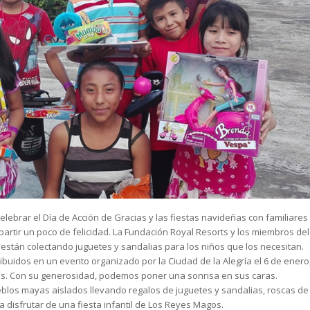
elebrar el Día de Acción de Gracias y las fiestas navideñas con familiares
artir un poco de felicidad. La Fundación Royal Resorts y los miembros del
están colectando juguetes y sandalias para los niños que los necesitan.
ribuidos en un evento organizado por la Ciudad de la Alegría el 6 de enero
os. Con su generosidad, podemos poner una sonrisa en sus caras.
eblos mayas aislados llevando regalos de juguetes y sandalias, roscas de
a disfrutar de una fiesta infantil de Los Reyes Magos.