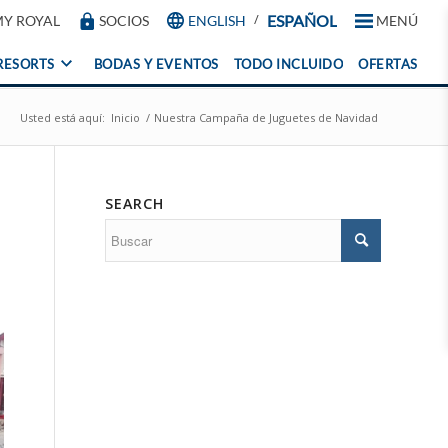
/
ESPAÑOL
Y ROYAL
SOCIOS
ENGLISH
MENÚ
RESORTS
BODAS Y EVENTOS
TODO INCLUIDO
OFERTAS
Nuest
Usted está aquí:
Inicio
/
Nuestra Campaña de Juguetes de Navidad
Reso
Nuest
Nue
resort
Nues
frente 
SEARCH
E
playa e
resor
Caribe
los me
Mexic
destin
Cancún
Esta
The Roy
Uni
Cancun
View al
Holiday
resorts
Club
Vacati
The Roy