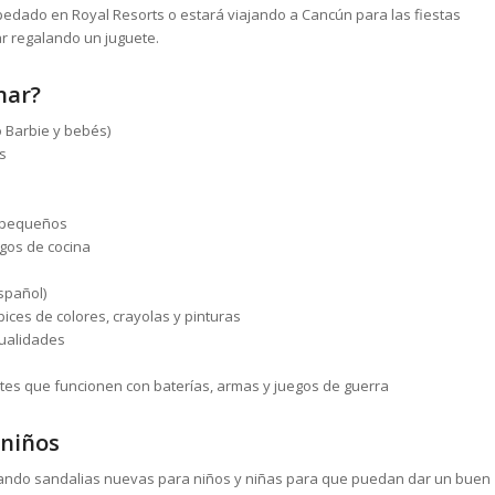
pedado en Royal Resorts o estará viajando a Cancún para las fiestas
 regalando un juguete.
nar?
 Barbie y bebés)
s
s pequeños
egos de cocina
spañol)
ápices de colores, crayolas y pinturas
ualidades
tes que funcionen con baterías, armas y juegos de guerra
 niños
ando sandalias nuevas para niños y niñas para que puedan dar un buen