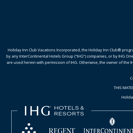
Holiday Inn Club Vacations Incorporated, the Holiday Inn Club® pro
by any InterContinental Hotels Group (“IHG”) companies, or by IHG On
are used herein with permission of IHG. Otherwise, the owner of the IH
C
THIS MATE
Holida