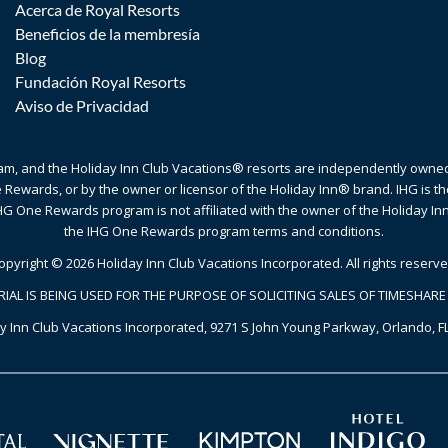
Acerca de Royal Resorts
Beneficios de la membresía
Blog
Fundación Royal Resorts
Aviso de Privacidad
gram, and the Holiday Inn Club Vacations® resorts are independently own
e Rewards, or by the owner or licensor of the Holiday Inn® brand. IHG is
G One Rewards program is not affiliated with the owner of the Holiday Inn 
the IHG One Rewards program terms and conditions.
opyright © 2026 Holiday Inn Club Vacations Incorporated. All rights reserve
RIAL IS BEING USED FOR THE PURPOSE OF SOLICITING SALES OF TIMESHARE
y Inn Club Vacations Incorporated, 9271 S John Young Parkway, Orlando, F