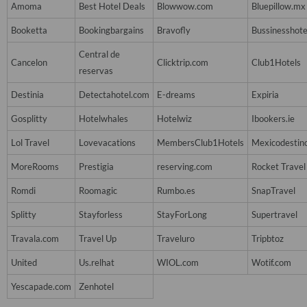
Amoma
Best Hotel Deals
Blowwow.com
Bluepillow.mx
Booketta
Bookingbargains
Bravofly
Bussinesshote
Central de
Cancelon
Clicktrip.com
Club1Hotels
reservas
Destinia
Detectahotel.com
E-dreams
Expiria
Gosplitty
Hotelwhales
Hotelwiz
Ibookers.ie
Lol Travel
Lovevacations
MembersClub1Hotels
Mexicodestin
MoreRooms
Prestigia
reserving.com
Rocket Travel
Romdi
Roomagic
Rumbo.es
SnapTravel
Splitty
Stayforless
StayForLong
Supertravel
Travala.com
Travel Up
Traveluro
Tripbtoz
United
Us.relhat
WIOL.com
Wotif.com
Yescapade.com
Zenhotel