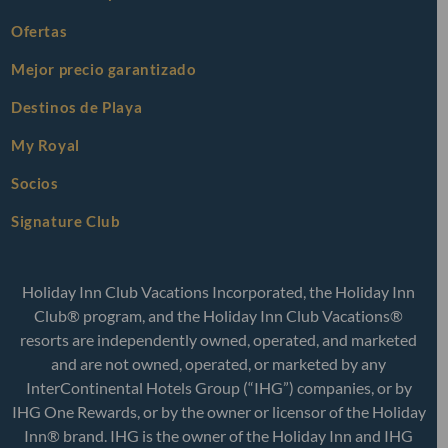
Bodas y Eventos
The Royal Haciendas® by Holiday Inn Club Vacations®
Anuncio Importante de la Compañía
Transportación al aeropuerto
Ofertas
Acerca de Royal Resorts
Spa
Mejor precio garantizado
Beneficios de la membresía
Blog
Destinos de Playa
Fundación Royal Resorts
Aviso de Privacidad
My Royal
Socios
Signature Club
Holiday Inn Club Vacations Incorporated, the Holiday Inn
Club® program, and the Holiday Inn Club Vacations®
resorts are independently owned, operated, and marketed
and are not owned, operated, or marketed by any
InterContinental Hotels Group (“IHG”) companies, or by
IHG One Rewards, or by the owner or licensor of the Holiday
Inn® brand. IHG is the owner of the Holiday Inn and IHG