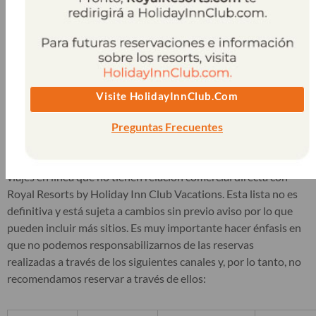
reserva se realiza a través del sitio web oficial, todo está bajo
nuestro control. Dicho esto, siempre recomendamos reservar
directamente en royalreservations.com, royalresorts.com,
grandresidencesrivieracancun.com, theroyalsands.com,
theroyalhaciendas.com y theroyalcancunallsuites.com ya que
Visite HolidayInnClub.com
además de obtener mayores beneficios, descuentos y valores
agregados exclusivos también garantizamos de manera
Preguntas Frecuentes
segura todas las reservaciones.
Esta lista incluye un compilado de sitios web y agencias de
viajes en línea que no tienen relación comercial directa con
Royal Resorts by Holiday Inn Club Vacations. Esta lista no es
definitiva y está sujeta a cambios sin previo aviso por lo que
pueden incluir más sitios. Es muy importante hacer énfasis en
que no podemos responsabilizarnos de las reservas
realizadas a través de los siguientes canales y, por lo tanto, no
recomendamos reservar a través de ellos: