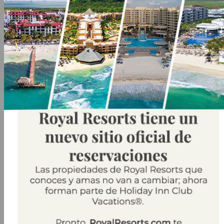
Spa
Puerto
Grand Residences
$50 USD de
Morelos
Riviera Cancun
Resort Credit
En Royal Resorts by Holiday Inn Club Vacations nuestro
compromiso es con usted y sus invitados, es por eso que
siempre recomienda utilizar sus canales directos para
reservar sus tan añoradas vacaciones en Cancun, Puerto
Morelos y la Riviera Maya. Si bien hay muchas agencias de
viajes en línea muy conocidas que ofrecen nuestros resorts,
hay otras que no lo son tanto, algunas de estas no están
conectadas directamente con nosotros, es decir, no tienen
una relación comercial directa con Royal Resorts by Holiday
Inn Club Vacations, sin embargo, éstas pueden obtener
disponibilidad y confirmación por medio de las principales
agencias mayoristas; y cuando algo sale mal, deberás de
ponerte en contacto con la agencia de viajes para obtener
ayuda para poder arreglar las cosas, mientras que si tu