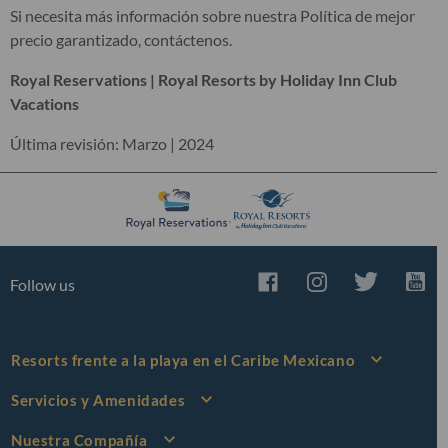
Si necesita más información sobre nuestra Política de mejor
precio garantizado, contáctenos.
Royal Reservations | Royal Resorts by Holiday Inn Club
Vacations
Última revisión: Marzo | 2024
Follow us
Resorts frente a la playa en el Caribe Mexicano
The Royal Cancun® by Holiday Inn Club Vacations®
Servicios y Amenidades
The Royal Sands® by Holiday Inn Club Vacations®
Todo Incluido
Grand Residences Riviera Cancun
Nuestra Compañía