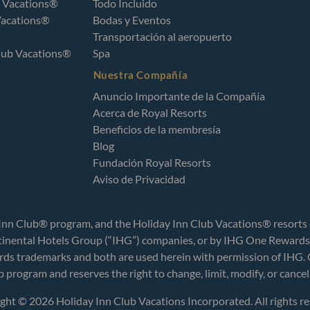
b Vacations®
Todo Incluido
Vacations®
Bodas y Eventos
Transportación al aeropuerto
lub Vacations®
Spa
Nuestra Compañía
Anuncio Importante de la Compañía
Acerca de Royal Resorts
Beneficios de la membresía
Blog
Fundación Royal Resorts
Aviso de Privacidad
 Inn Club® program, and the Holiday Inn Club Vacations® resort
inental Hotels Group (“IHG”) companies, or by IHG One Rewards, 
rds trademarks and both are used herein with permission of IHG
lub program and reserves the right to change, limit, modify, or ca
ght © 2026 Holiday Inn Club Vacations Incorporated. All rights re