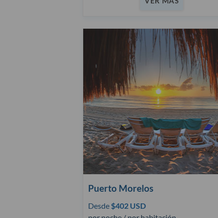
VER MÁS
Puerto Morelos
Desde
$402 USD
por noche / por habitación