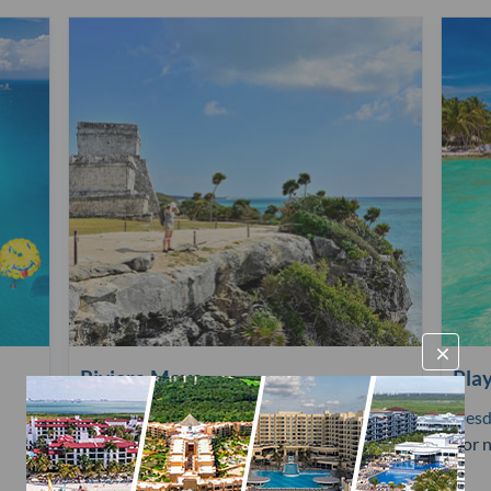
Riviera Maya
Pla
Desde
$304 USD
Des
por noche / por habitación
por n