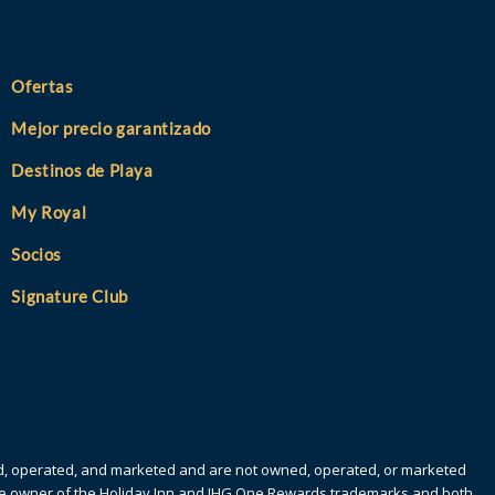
Ofertas
Mejor precio garantizado
Destinos de Playa
My Royal
Socios
Signature Club
ed, operated, and marketed and are not owned, operated, or marketed
 the owner of the Holiday Inn and IHG One Rewards trademarks and both