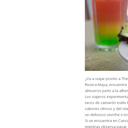
¿Va a viajar pronto a Th
Riviera Maya, encuentre 
almuerzo junto a la alber
Los viajeros experiment
tacos de camarón estilo B
sabores cítricos y del ci
un delicioso ceviche o t
Si se encuentra en Cancú
mientras observa pasar u