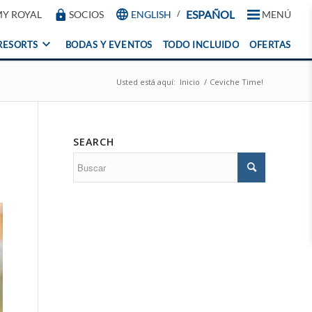
/
ESPAÑOL
Y ROYAL
SOCIOS
ENGLISH
MENÚ
RESORTS
BODAS Y EVENTOS
TODO INCLUIDO
OFERTAS
Nuest
Usted está aquí:
Inicio
/
Ceviche Time!
Reso
Nuest
Nue
resort
Nues
frente 
SEARCH
playa e
resor
Caribe
los me
Mexic
destin
Cancún
Esta
The Roy
Uni
Cancun
View al
Holiday
resorts
Club
Vacati
The Roy