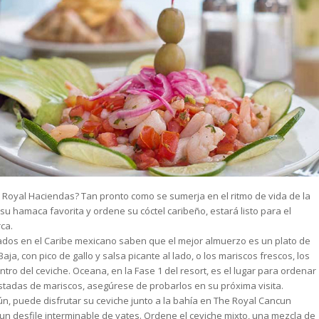
e Royal Haciendas? Tan pronto como se sumerja en el ritmo de vida de la
su hamaca favorita y ordene su cóctel caribeño, estará listo para el
ca.
ados en el Caribe mexicano saben que el mejor almuerzo es un plato de
aja, con pico de gallo y salsa picante al lado, o los mariscos frescos, los
lantro del ceviche. Oceana, en la Fase 1 del resort, es el lugar para ordenar
ostadas de mariscos, asegúrese de probarlos en su próxima visita.
n, puede disfrutar su ceviche junto a la bahía en The Royal Cancun
n desfile interminable de yates. Ordene el ceviche mixto, una mezcla de