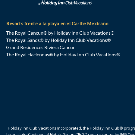
Resorts frente a la playa en el Caribe Mexicano
The Royal Cancun® by Holiday Inn Club Vacations®
The Royal Sands® by Holiday Inn Club Vacations®
Grand Residences Riviera Cancun
The Royal Haciendas® by Holiday Inn Club Vacations®
Holiday Inn Club Vacations Incorporated, the Holiday Inn Club® pro
by any InterContinental Hotels Group (“IHG”) companies, or by IHG On