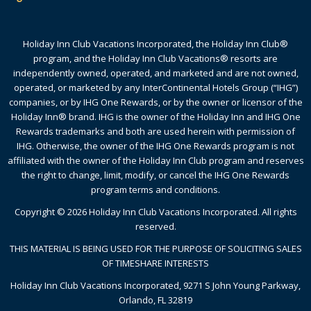
Holiday Inn Club Vacations Incorporated, the Holiday Inn Club®
program, and the Holiday Inn Club Vacations® resorts are
independently owned, operated, and marketed and are not owned,
operated, or marketed by any InterContinental Hotels Group (“IHG”)
companies, or by IHG One Rewards, or by the owner or licensor of the
Holiday Inn® brand. IHG is the owner of the Holiday Inn and IHG One
Rewards trademarks and both are used herein with permission of
IHG. Otherwise, the owner of the IHG One Rewards program is not
affiliated with the owner of the Holiday Inn Club program and reserves
the right to change, limit, modify, or cancel the IHG One Rewards
program terms and conditions.
Copyright © 2026 Holiday Inn Club Vacations Incorporated. All rights
reserved.
THIS MATERIAL IS BEING USED FOR THE PURPOSE OF SOLICITING SALES
OF TIMESHARE INTERESTS
Holiday Inn Club Vacations Incorporated, 9271 S John Young Parkway,
Orlando, FL 32819