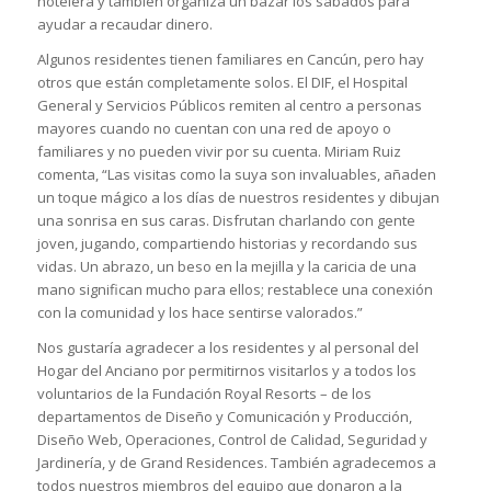
hotelera y también organiza un bazar los sábados para
ayudar a recaudar dinero.
Algunos residentes tienen familiares en Cancún, pero hay
otros que están completamente solos. El DIF, el Hospital
General y Servicios Públicos remiten al centro a personas
mayores cuando no cuentan con una red de apoyo o
familiares y no pueden vivir por su cuenta. Miriam Ruiz
comenta, “Las visitas como la suya son invaluables, añaden
un toque mágico a los días de nuestros residentes y dibujan
una sonrisa en sus caras. Disfrutan charlando con gente
joven, jugando, compartiendo historias y recordando sus
vidas. Un abrazo, un beso en la mejilla y la caricia de una
mano significan mucho para ellos; restablece una conexión
con la comunidad y los hace sentirse valorados.”
Nos gustaría agradecer a los residentes y al personal del
Hogar del Anciano por permitirnos visitarlos y a todos los
voluntarios de la Fundación Royal Resorts – de los
departamentos de Diseño y Comunicación y Producción,
Diseño Web, Operaciones, Control de Calidad, Seguridad y
Jardinería, y de Grand Residences. También agradecemos a
todos nuestros miembros del equipo que donaron a la