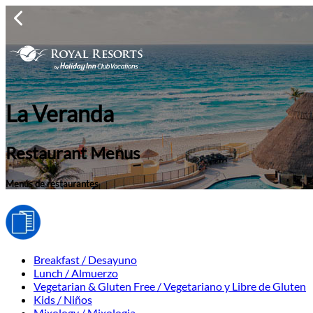
La Veranda
Restaurant Menus
Menús de restaurantes
Breakfast / Desayuno
Lunch / Almuerzo
Vegetarian & Gluten Free / Vegetariano y Libre de Gluten
Kids / Niños
Mixology / Mixologia